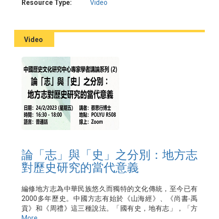
講者：崔文東博士 (香港城市大學)
Resource Type:
Video
主辦：香港孔子學院
Video
論「志」與「史」之分別：地方志
對歷史研究的當代意義
編修地方志為中華民族悠久而獨特的文化傳統，至今已有
2000多年歷史。中國方志有始於《山海經》、《尚書‧禹
貢》和《周禮》這三種說法。「國有史，地有志」，「方
志」和「歷史」在中國史學傳統上，有同源異流的密切關
More ...