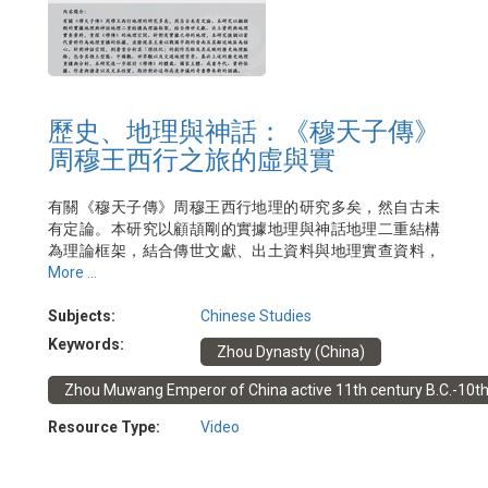
歷史、地理與神話：《穆天子傳》
周穆王西行之旅的虛與實
有關《穆天子傳》周穆王西行地理的研究多矣，然自古未
有定論。本研究以顧頡剛的實據地理與神話地理二重結構
為理論框架，結合傳世文獻、出土資料與地理實查資料，
重探《穆傳》的地理空間。針對有實據之部的地理，本研
More ...
究強調以當代資料作為地理重構的依據，並發現其主要以
戰國早期的晉南及其鄰近地區為核心。針對神話空間，則
Subjects:
Chinese Studies
著重分析其「理性化」的創作思維及其反映的歷史地理脈
Keywords:
Zhou Dynasty (China)
絡，包含其領土型態、中國觀、世界觀以及交通地理背
景。基於上述的歷史地理重構與分析，本研究進一步探討
Zhou Muwang Emperor of China active 11th century B.C.-10th 
《穆傳》的體裁、國家主體、成書年代、資料依據、作者
與讀者以及文本性質，期許對於這部高度爭議的奇書帶來
Resource Type:
Video
新的認識。
日期：2022年4月8日