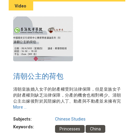
講者：雷晉豪博士
Video
主辦：香港孔子學院、中國文化學系
清朝公主的荷包
清朝皇族婚入女子的財產權受到法律保障，但是皇族女子
的財產權則缺乏法律保障，分產的機會也相對稀少。清朝
公主出嫁後對於其陪嫁的人丁、動產與不動產並未擁有完
整的所有權，僅擁有占有權、使用權與收益權，而不具備
More ...
轉讓或出售的處分權，其後代對其亦無繼承權。本文以清
代滿洲公主的陪嫁莊頭與壯丁為例，運用清代滿蒙漢文檔
Subjects:
Chinese Studies
案材料和官書典籍，輔以其他二手研究文獻，以出嫁蒙古
Keywords:
Princesses
China
王公之清朝公主的收支為核心，並聚焦於其妝奩上，探討