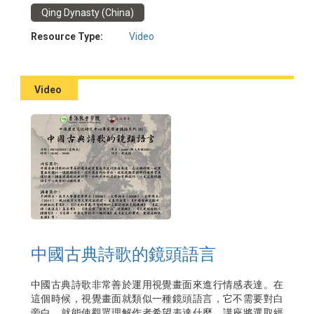
其財產的所有權、管理機制與公主薨逝後的轉讓情況。最
Qing Dynasty (China)
後透過研究公主在崇奉藏傳佛教上的花費，說明清朝公主
如何在清朝治理蒙古的政策中起到重要作用。
Resource Type:
Video
日期：2022年4月28日
講者：蔡偉傑博士
主辦：香港孔子學院
Video
中國古典詩歌的鏡頭語言
中國古典詩歌非常善於運用視覺畫面來進行情感表達。在
這個時候，視覺畫面就類似一種鏡頭語言，它不需要對白
旁白，就能使觀眾理解作者希望表達什麼。講座將選取經