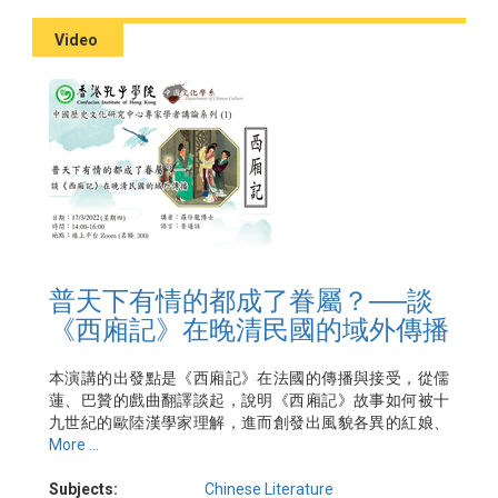
Video
普天下有情的都成了眷屬？──談
《西廂記》在晚清民國的域外傳播
本演講的出發點是《西廂記》在法國的傳播與接受，從儒
蓮、巴贊的戲曲翻譯談起，說明《西廂記》故事如何被十
九世紀的歐陸漢學家理解，進而創發出風貌各異的紅娘、
鶯鶯與張生等角色類型。本演講也將觸及晚清民初在法國
More ...
的外交官、留學生，說明他們如何譯介或改編《西廂
記》，並與法國文學界激盪出不同模式的文化交流。由此
Subjects:
Chinese Literature