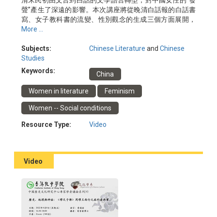
清末民初由文言到白話的文學語言轉型，對中國女性的“發
聲”產生了深遠的影響。本次講座將從晚清白話報的白話書
寫、女子教科書的流變、性別觀念的生成三個方面展開，
結合不同歷史階段的女子教育和社會風俗，考察詞彙、語
More ...
法和作文觀念的變遷如何改變了女性表達和國人的性別認
知。
Subjects:
Chinese Literature
and
Chinese
日期：2022年4月6日
Studies
講者：曹曉華博士
Keywords:
China
主辦：香港孔子學院、中國文化學系
Women in literature
Feminism
Women -- Social conditions
Resource Type:
Video
Video