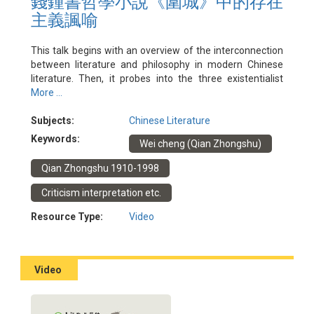
錢鍾書哲學小說《圍城》中的存在
主義諷喻
This talk begins with an overview of the interconnection
between literature and philosophy in modern Chinese
literature. Then, it probes into the three existentialist
allegories in Fortress Besieged (1947), a philosophical
More ...
novel written by Qian Zhongshu, a polyglot scholar of
East-East comparative literature and philosophy. The
Subjects:
Chinese Literature
novel’s overarching allegory, i.e., a fortress besieged, will
Keywords:
Wei cheng (Qian Zhongshu)
be compared in juxtaposition with several philosophical
allegories about the mutability and limitations of human
Qian Zhongshu 1910-1998
life in Western philosophy. This talk concludes with a
reflection on the seminal influence of this novel in
Criticism interpretation etc.
contemporary Chinese society where “fortress besieged”
Resource Type:
Video
has become an everyday word referring to one’s
existential crisis.
Event date: 9/2/2023
Speaker: Dr. Heidi Huang (Lingnan University)
Video
Hosted by: Confucius Institute of Hong Kong