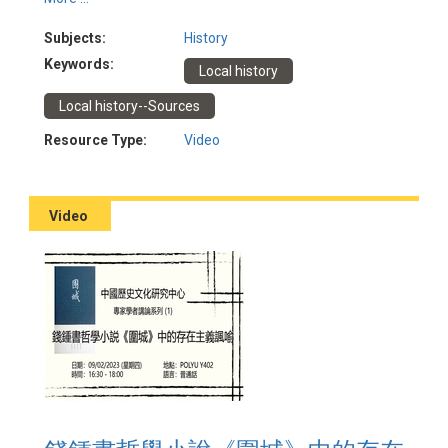
係。是次講座根據歷來中國地方志的原始資料和方志學著
述，討論「志」與「史」的異同，並疏理中國舊方志和中
Subjects:
History
國新方志在「存史」及「資政」方面的經驗，並就地方志
Keywords:
Local history
對歷史研究的當代意義提出建議。
日期：2023年2月24日
Local history--Sources
講者：蔡思行博士 (香港地方志中心)
主辦：香港孔子學院
Resource Type:
Video
Video