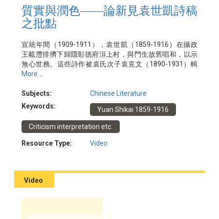
質實與潤色――論新見袁世凱詩稿
之批點
宣統年間（1909-1911），袁世凱（1859-1916）在攝政
王載灃排擠下歸隱彰德府洹上村，與門生故舊唱和，以示
無心世務。這些詩作被袁氏次子袁克文（1890-1931）輯
錄於《圭塘唱和詩》中，於宣統二年（1910）刊印，其中
More ...
袁氏詩作共十三題十五篇。1940年代，長子袁克定
（1878-1958）將袁世凱當年親筆謄鈔之詩稿影印出版，
Subjects:
Chinese Literature
額曰《洹村逸興》。比對二書之篇目，《圭塘》諸本有袁
Keywords:
Yuan Shikai 1859-1916
氏詩作五篇不見於《洹村逸興》。實際上，該五篇之謄抄
稿仍與《洹村逸興》之原件共同收藏於社科院近代史所；
Criticism interpretation etc.
克定當日不收入書中，蓋因稿上頗有無名氏批點文字，公
之於眾可能影響乃父形象。這些批點文字當係某位幕僚所
Resource Type:
Video
為，內容為修改建議；然參《圭塘》諸本，可知袁世凱對
建議幾乎全未採納。本文著眼於五篇詩稿及其批點文字，
以討論原詩與修改建議如何優劣互見，乃至這輯詩歌與當
Video
時政局之微妙關係。
日期：2023年5月24日
講者：陳煒舜博士 (香港中文大學)
主辦：香港孔子學院