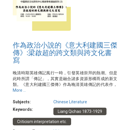
作為政治小說的《意大利建國三傑
傳》:梁啟超的跨文類與跨文化書
寫
晚清時期英雄傳記風行一時，引發英雄崇拜的熱潮。但是
此時所謂「傳記」，其實是融合諸多資源形構而成的新文
類。《意大利建國三傑傳》作為晚清英雄傳記的代表作，
充分展示了這一特徵。梁啟超借鑑明治政治小說的多種書
More ...
寫模式，又援引本土小說的要素，將意大利建國史轉化為
中國未來命運的預言，將意大利建國三傑刻畫為智、仁、
Subjects:
Chinese Literature
勇的化身，將兒女情長俠義精神引入傳記書寫。正是由於
Keywords:
Liang Qichao 1873-1929
梁啟超自出機杼的創造與轉化，此類英雄傳記廣受讀者歡
迎，成為晚清文學文化史上的典範作品。
Criticism interpretation etc.
日期：2023年3月23日