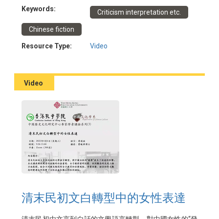
延伸出的議題是熊式一、夏志清等身處英美國家的華人學
Keywords:
Criticism interpretation etc.
者，淺析他們如何將《西廂記》置放於知識傳播的脈絡
下，讓《西廂記》在二十世紀成為西方讀者認識中國戲曲
Chinese fiction
的重要媒介之一。
日期：2022年3月17日
Resource Type:
Video
講者：羅仕龍博士
主辦：香港孔子學院、中國文化學系
Video
清末民初文白轉型中的女性表達