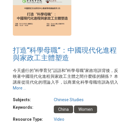
打造“科學母職”：中國現代化進程
與家政工主體塑造
今天盛行的“科學育兒”話語和“科學母職”家政培訓背後，反
映著中國現代化進程與家政工主體之間什麼樣的關係？ 本
講座從現代化的理論入手，以商業化科學母職培訓為切入
點，展現國家和市場如何共同塑造農村打工女性的現代化
More ...
主體。
日期：2022年11月18日
Subjects:
Chinese Studies
講者：蘇熠慧博士
Keywords:
China
Women
主辦：香港孔子學院
Resource Type:
Video